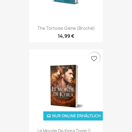
The Tortoise Game (broché)
14,99 €
favorite_border
NUR ONLINE ERHÄLTLICH
Le Monde De Keira Tome 2:...