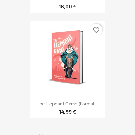
18,00 €
favorite_border
The Elephant Game (format...
14,99 €