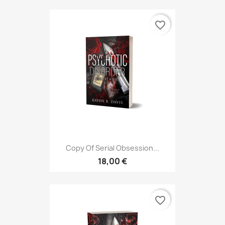
favorite_border
Copy Of Serial Obsession...
18,00 €
favorite_border