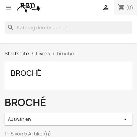
shopping_cart


(0)
search
Startseite
Livres
broché
BROCHÉ
BROCHÉ

Auswählen
1 - 5 von 5 Artikel(n)