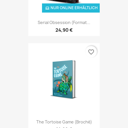
NUR ONLINE ERHÄLTLICH
Serial Obsession (Format...
24,90 €
favorite_border
The Tortoise Game (broché)