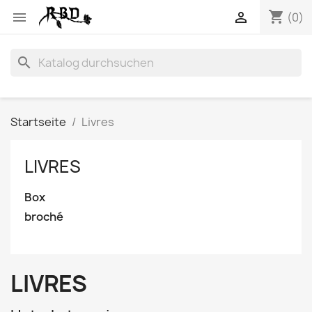
shopping_cart


(0)
search
Startseite
Livres
LIVRES
Box
broché
LIVRES