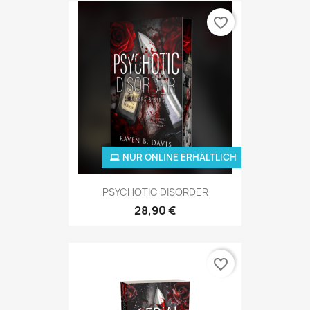
favorite_border
NUR ONLINE ERHÄLTLICH
PSYCHOTIC DISORDER
28,90 €
favorite_border