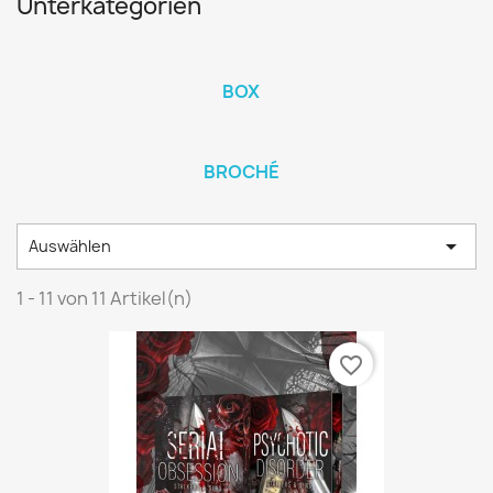
Unterkategorien
BOX
BROCHÉ

Auswählen
1 - 11 von 11 Artikel(n)
favorite_border