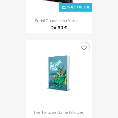
SOLO ONLINE
Serial Obsession (Format...
24,90 €
favorite_border
The Tortoise Game (broché)