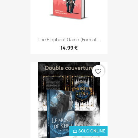
The Elephant Game (format...
14,99 €
favorite_border
SOLO ONLINE