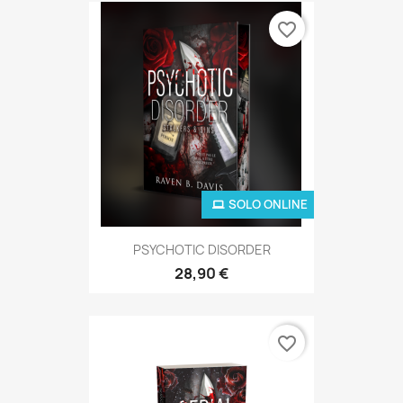
favorite_border
SOLO ONLINE
PSYCHOTIC DISORDER
28,90 €
favorite_border