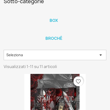
Sotto-categorie
BOX
BROCHÉ

Seleziona
Visualizzati 1-11 su 11 articoli
favorite_border