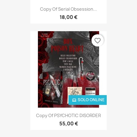
Copy Of Serial Obsession...
18,00 €
favorite_border
SOLO ONLINE
Copy Of PSYCHOTIC DISORDER
55,00 €