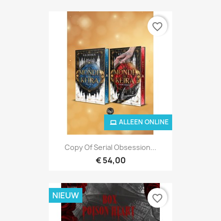
favorite_border
ALLEEN ONLINE
Copy Of Serial Obsession...
€ 54,00
NIEUW
favorite_border