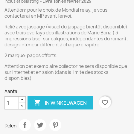
Inclusief belasting
Livraison en février 2025
Attention: pour le choix de Mondial relay, je vous
contacterai en MP avant l'envoi.
Relié avec jaspage (visuel du jaspage bientôt disponible),
avec trois overlays des illustrations de Marie Bona ( 3
impressions laser sur calques, indépendantes du roman),
design intérieur différent à chaque chapitre.
2 marque-pages offerts.
Attention cet exemplaire collector ne sera disponible que
sur internet et en salon (dans la limite des stocks
disponibles)
Aantal

favorite_border
IN WINKELWAGEN
Delen