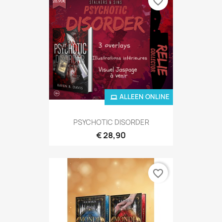
favorite_border
ALLEEN ONLINE
ALLEEN ONLINE
PSYCHOTIC DISORDER
€ 28,90
favorite_border