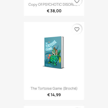
favorite_border
Copy Of PSYCHOTIC DISORDER
€ 38,00
favorite_border
ALLEEN ONLINE
The Tortoise Game (broché)
€ 14,99