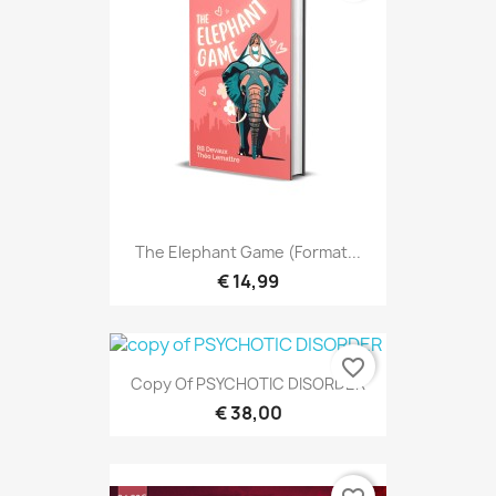
The Elephant Game (format...
€ 14,99
favorite_border
Copy Of PSYCHOTIC DISORDER
€ 38,00