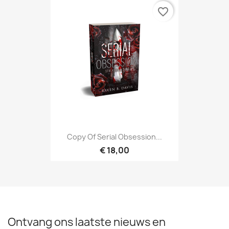
favorite_border
Copy Of Serial Obsession...
€ 18,00
Ontvang ons laatste nieuws en