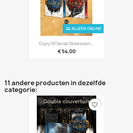
ALLEEN ONLINE
Copy Of Serial Obsession...
€ 54,00
11 andere producten in dezelfde
categorie:
favorite_border