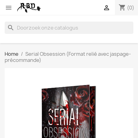
shopping_cart


(0)
search
Home
Serial Obsession (Format relié avec jaspage-
précommande)