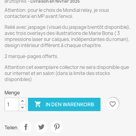
Bruttopreis
Livraison en février 2025
Attention: pour le choix de Mondial relay, je vous
contacterai en MP avant l'envoi.
Relié avec jaspage (visuel du jaspage bientôt disponible),
avec trois overlays des illustrations de Marie Bona ( 3
impressions laser sur calques, indépendantes du roman),
design intérieur différent à chaque chapitre.
2 marque-pages offerts.
Attention cet exemplaire collector ne sera disponible que
sur internet et en salon (dans la limite des stocks
disponibles)
Menge

favorite_border
IN DEN WARENKORB
Teilen