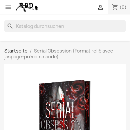
shopping_cart


(0)
search
Startseite
Serial Obsession (Format relié avec
jaspage-précommande)