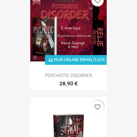
favorite_border
NUR ONLINE ERHÄLTLICH
PSYCHOTIC DISORDER
28,90 €
favorite_border