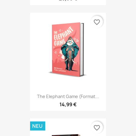
favorite_border
The Elephant Game (format...
14,99 €
NEU
favorite_border