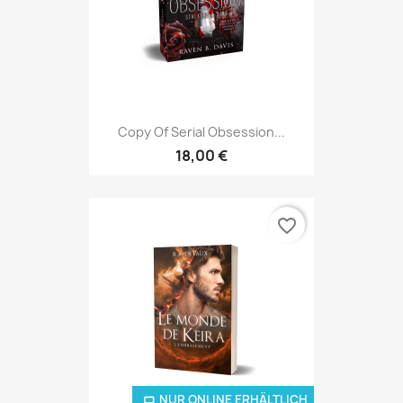
Copy Of Serial Obsession...
18,00 €
favorite_border
NUR ONLINE ERHÄLTLICH