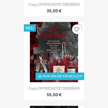
Copy Of PSYCHOTIC DISORDER
35,00 €
NEU
favorite_border
NUR ONLINE ERHÄLTLICH
Copy Of PSYCHOTIC DISORDER
55,00 €