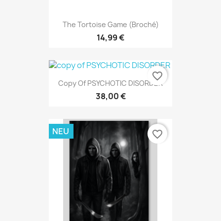
The Tortoise Game (broché)
14,99 €
favorite_border
Copy Of PSYCHOTIC DISORDER
38,00 €
NEU
favorite_border
NUR ONLINE ERHÄLTLICH