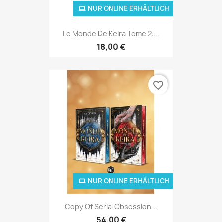
NUR ONLINE ERHÄLTLICH
Le Monde De Keira Tome 2:...
18,00 €
favorite_border
NUR ONLINE ERHÄLTLICH
Copy Of Serial Obsession...
54,00 €